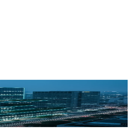
yecto es quien lo arranca. Ingeniería MEP y Smart Buildings 100%