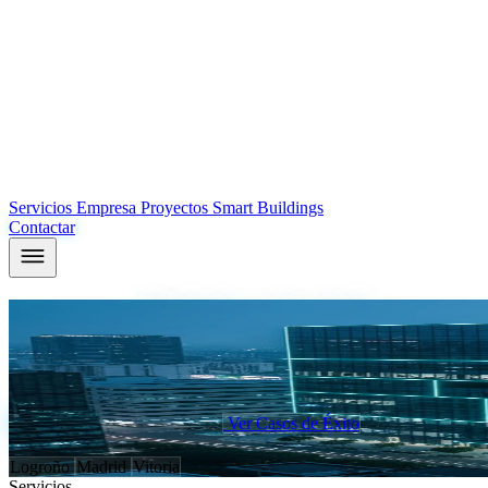
Servicios
Empresa
Proyectos
Smart Buildings
Contactar
Tu edificio,
diseñado y ejecutado
por el mi
En ICM diseñamos, programamos y ponemos en marcha tus instalaciones
independiente para promotoras, facility managers y hoteles.
Analizar mi proyecto ahora
Ver Casos de Éxito
Sedes en:
Logroño
Madrid
Vitoria
Servicios