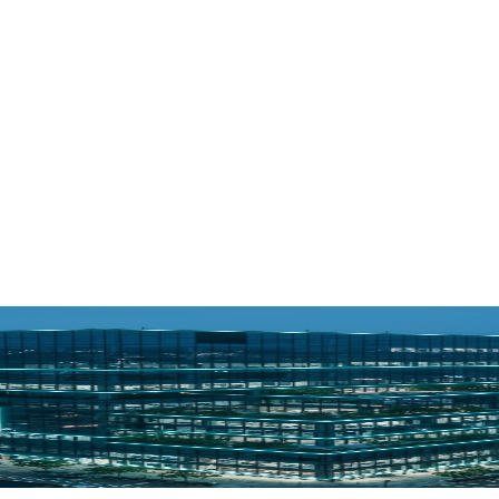
smo equipo
. Del plano a la ejecución, sin intermediarios: quien concibe tu pro