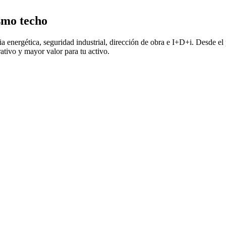
ismo techo
a energética, seguridad industrial, dirección de obra e I+D+i. Desde el p
ativo y mayor valor para tu activo.
Instalaciones que
perativo, no solo en el de construcción. Cada decisión técnica busca e
Aerotermi
Del diseño a l
Le
Seguridad 