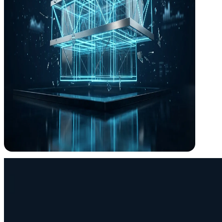
+0
Años diseñando el cerebro de los edificios
¿Por qué ICM?
Necesitas un ingeniero
, no un vendedor de
En el sector, muchas "soluciones técnicas" esconden comisiones com