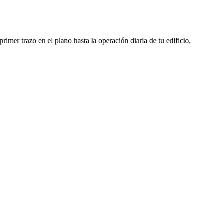
rimer trazo en el plano hasta la operación diaria de tu edificio,
Ingeniería MEP
 reducen tu OPEX desde el plano
l menor gasto recurrente para tu edificio.
a y geotermia: confort a bajo coste
a puesta en marcha sin subcontratas
galizaciones y licencias sin retrasos
industrial y APQ resueltos de inicio
Gestión de CAEs