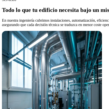
Todo lo que tu edificio necesita bajo un m
En nuestra ingeniería cubrimos instalaciones, automatización, eficienci
asegurando que cada decisión técnica se traduzca en menor coste oper
Ingeniería MEP
Instalaciones que reducen tu OPEX desde el plano
Diseñamos HVAC, electricidad, fontanería y PCI pensando en el coste o