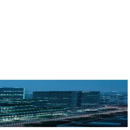
yecto es quien lo arranca. Ingeniería MEP y Smart Buildings 100%