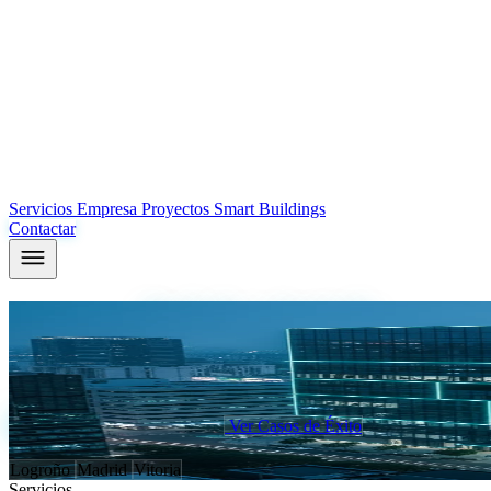
Servicios
Empresa
Proyectos
Smart Buildings
Contactar
Tu edificio,
diseñado y ejecutado
por el mi
En ICM diseñamos, programamos y ponemos en marcha tus instalaciones
independiente para promotoras, facility managers y hoteles.
Analizar mi proyecto ahora
Ver Casos de Éxito
Sedes en:
Logroño
Madrid
Vitoria
Servicios