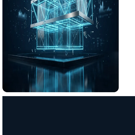
+0
Años diseñando el cerebro de los edificios
¿Por qué ICM?
Necesitas un ingeniero
, no un vendedor de
En el sector, muchas "soluciones técnicas" esconden comisiones com