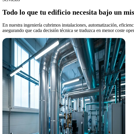
Todo lo que tu edificio necesita bajo un m
En nuestra ingeniería cubrimos instalaciones, automatización, eficienci
asegurando que cada decisión técnica se traduzca en menor coste oper
Ingeniería MEP
Instalaciones que reducen tu OPEX desde el plano
Diseñamos HVAC, electricidad, fontanería y PCI pensando en el coste o