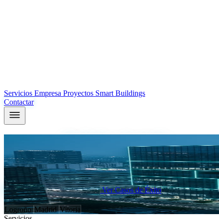
Servicios
Empresa
Proyectos
Smart Buildings
Contactar
Tu edificio,
diseñado y ejecutado
por el mi
En ICM diseñamos, programamos y ponemos en marcha tus instalaciones
independiente para promotoras, facility managers y hoteles.
Analizar mi proyecto ahora
Ver Casos de Éxito
Sedes en:
Logroño
Madrid
Vitoria
Servicios