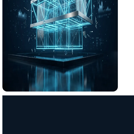
+0
Años diseñando el cerebro de los edificios
¿Por qué ICM?
Necesitas un ingeniero
, no un vendedor de
En el sector, muchas "soluciones técnicas" esconden comisiones com