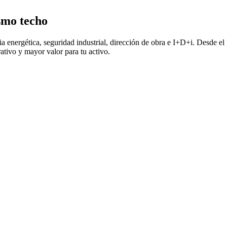
ismo techo
a energética, seguridad industrial, dirección de obra e I+D+i. Desde el p
ativo y mayor valor para tu activo.
Instalaciones que
perativo, no solo en el de construcción. Cada decisión técnica busca e
Aerotermi
Del diseño a l
Le
Seguridad 