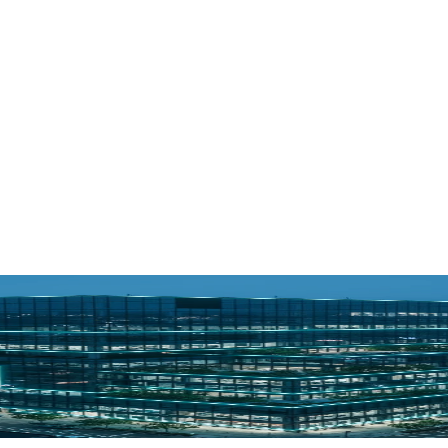
smo equipo
. Del plano a la ejecución, sin intermediarios: quien concibe tu pro