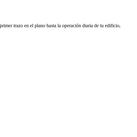
rimer trazo en el plano hasta la operación diaria de tu edificio,
Ingeniería MEP
 reducen tu OPEX desde el plano
l menor gasto recurrente para tu edificio.
a y geotermia: confort a bajo coste
a puesta en marcha sin subcontratas
galizaciones y licencias sin retrasos
industrial y APQ resueltos de inicio
Gestión de CAEs