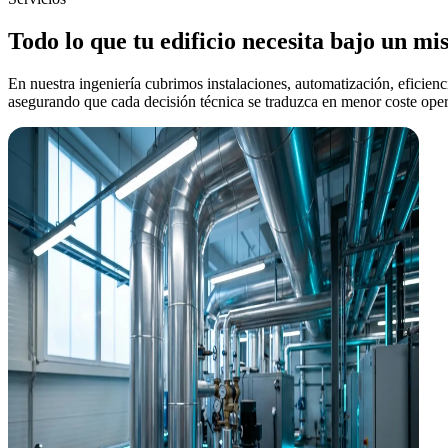
Todo lo que tu edificio necesita bajo un m
En nuestra ingeniería cubrimos instalaciones, automatización, eficienci
asegurando que cada decisión técnica se traduzca en menor coste oper
Ingeniería MEP
Instalaciones que reducen tu OPEX desde el plano
Diseñamos HVAC, electricidad, fontanería y PCI pensando en el coste o