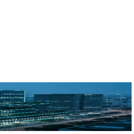
yecto es quien lo arranca. Ingeniería MEP y Smart Buildings 100%