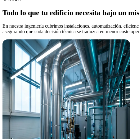
Todo lo que tu edificio necesita bajo un m
En nuestra ingeniería cubrimos instalaciones, automatización, eficienci
asegurando que cada decisión técnica se traduzca en menor coste oper
Ingeniería MEP
Instalaciones que reducen tu OPEX desde el plano
Diseñamos HVAC, electricidad, fontanería y PCI pensando en el coste o