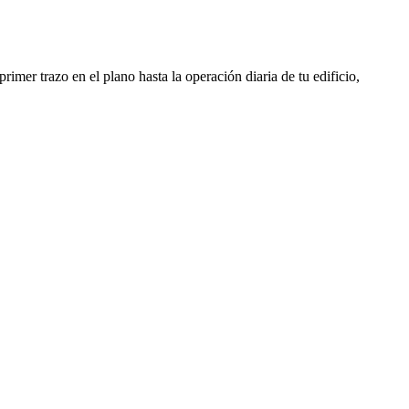
rimer trazo en el plano hasta la operación diaria de tu edificio,
Ingeniería MEP
 reducen tu OPEX desde el plano
l menor gasto recurrente para tu edificio.
a y geotermia: confort a bajo coste
a puesta en marcha sin subcontratas
galizaciones y licencias sin retrasos
industrial y APQ resueltos de inicio
Gestión de CAEs