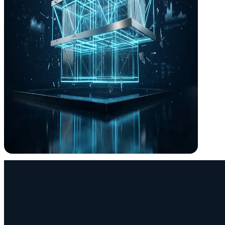
+0
Años diseñando el cerebro de los edificios
¿Por qué ICM?
Necesitas un ingeniero
, no un vendedor de
En el sector, muchas "soluciones técnicas" esconden comisiones com