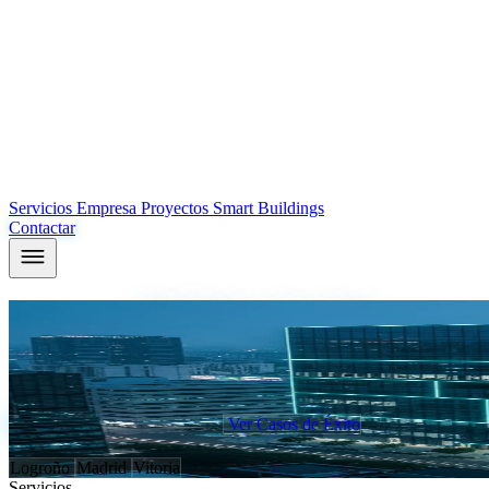
Servicios
Empresa
Proyectos
Smart Buildings
Contactar
Tu edificio,
diseñado y ejecutado
por el mi
En ICM diseñamos, programamos y ponemos en marcha tus instalaciones
independiente para promotoras, facility managers y hoteles.
Analizar mi proyecto ahora
Ver Casos de Éxito
Sedes en:
Logroño
Madrid
Vitoria
Servicios