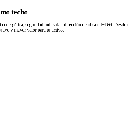
ismo techo
a energética, seguridad industrial, dirección de obra e I+D+i. Desde el p
ativo y mayor valor para tu activo.
Instalaciones que
perativo, no solo en el de construcción. Cada decisión técnica busca e
Aerotermi
Del diseño a l
Le
Seguridad 