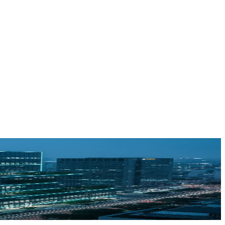
yecto es quien lo arranca. Ingeniería MEP y Smart Buildings 100%