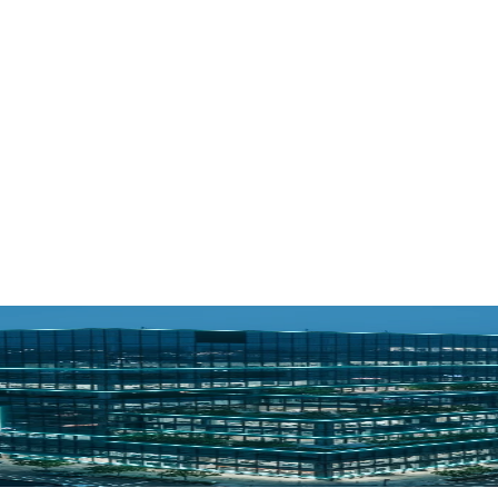
smo equipo
. Del plano a la ejecución, sin intermediarios: quien concibe tu pro